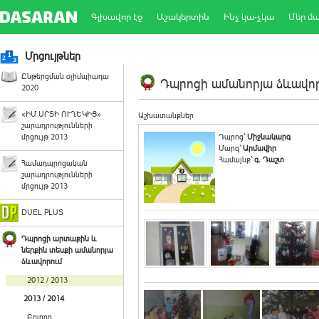
Գլխավոր էջ
Աշակերտին
Ինչ կա-չկա
Մեր մ
Մրցույթներ
Ընթերցման օլիմպիադա
Դպրոցի ամանորյա ձևավորո
2020
«ԻՄ ՍՐՏԻ ՈՒՂԵԿԻՑ»
Աշխատանքներ
շարադրությունների
մրցույթ 2013
Դպրոց`
Միջնակարգ
Մարզ`
Արմավիր
Համայնք`
գ. Դաշտ
Համադպրոցական
շարադրությունների
մրցույթ 2013
DUEL PLUS
Դպրոցի արտաքին և
ներքին տեսքի ամանորյա
ձևավորում
2012 / 2013
2013 / 2014
Բոլորը