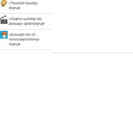
«Պատանի նկարիչ»
մրցույթ
«Մաքուր պահենք մեր
քաղաքը» վիդեոմրցույթ
«Ճանաչի՛ր ինձ իմ
ունակություններով»
մրցույթ