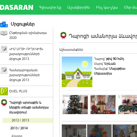
Գլխավոր էջ
Աշակերտին
Ինչ կա-չկա
Մեր մ
Մրցույթներ
Ընթերցման օլիմպիադա
Դպրոցի ամանորյա ձևավորո
2020
«ԻՄ ՍՐՏԻ ՈՒՂԵԿԻՑ»
Աշխատանքներ
շարադրությունների
մրցույթ 2013
Դպրոց`
թիվ 90 հմ/դ
Մարզ`
Երևան
Համայնք`
Մալաթիա-
Համադպրոցական
Սեբաստիա
շարադրությունների
մրցույթ 2013
DUEL PLUS
Դպրոցի արտաքին և
ներքին տեսքի ամանորյա
ձևավորում
2012 / 2013
2013 / 2014
Բոլորը