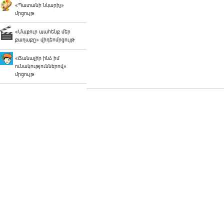
«Պատանի նկարիչ»
մրցույթ
«Մաքուր պահենք մեր
քաղաքը» վիդեոմրցույթ
«Ճանաչի՛ր ինձ իմ
ունակություններով»
մրցույթ