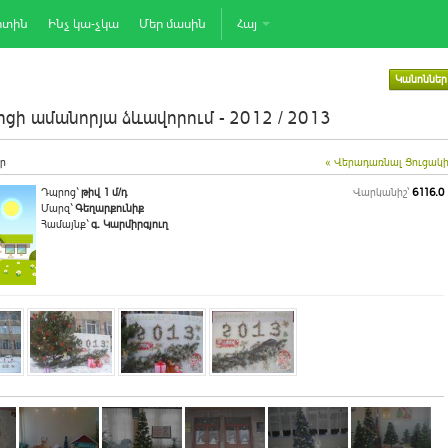
րտին
Ինչ կա-չկա
Մեր մասին
Հայ
Կանոններ
ցի ամանորյա ձևավորում - 2012 / 2013
ր
« Վերադառնալ Ցուցակ
Դպրոց`
թիվ 1 մ/դ
Վարկանիշ՝
6116.0
Մարզ`
Գեղարքունիք
Համայնք`
գ. Կարմիրգյուղ