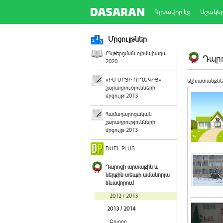
Գլխավոր էջ
Աշակե
Մրցույթներ
Ընթերցման օլիմպիադա
Դպրո
2020
«ԻՄ ՍՐՏԻ ՈՒՂԵԿԻՑ»
Աշխատանքնե
շարադրությունների
մրցույթ 2013
Համադպրոցական
շարադրությունների
մրցույթ 2013
DUEL PLUS
Դպրոցի արտաքին և
ներքին տեսքի ամանորյա
ձևավորում
2012 / 2013
2013 / 2014
Բոլորը