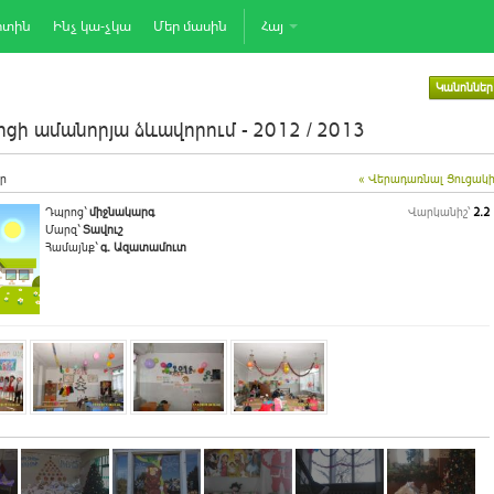
րտին
Ինչ կա-չկա
Մեր մասին
Հայ
Կանոններ
ցի ամանորյա ձևավորում - 2012 / 2013
ր
« Վերադառնալ Ցուցակ
Դպրոց`
միջնակարգ
Վարկանիշ՝
2.2
Մարզ`
Տավուշ
Համայնք`
գ. Ազատամուտ