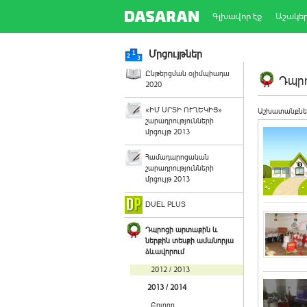
Գլխավոր էջ
Աշակե
Մրցույթներ
Ընթերցման օլիմպիադա
Դպրո
2020
«ԻՄ ՍՐՏԻ ՈՒՂԵԿԻՑ»
Աշխատանքնե
շարադրությունների
մրցույթ 2013
Համադպրոցական
շարադրությունների
մրցույթ 2013
DUEL PLUS
Դպրոցի արտաքին և
ներքին տեսքի ամանորյա
ձևավորում
2012 / 2013
2013 / 2014
Բոլորը