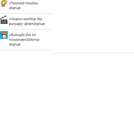
«Պատանի նկարիչ»
մրցույթ
«Մաքուր պահենք մեր
քաղաքը» վիդեոմրցույթ
«Ճանաչի՛ր ինձ իմ
ունակություններով»
մրցույթ