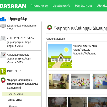
Գլխավոր էջ
Աշակերտին
Ինչ կա-չկա
Մեր մ
Մրցույթներ
Ընթերցման օլիմպիադա
Դպրոցի ամանորյա ձևավորո
2020
«ԻՄ ՍՐՏԻ ՈՒՂԵԿԻՑ»
Աշխատանքներ
շարադրությունների
մրցույթ 2013
Դպրոց`
թիվ 40 հմ/դ
Մարզ`
Երևան
Համայնք`
Կենտրոն
Համադպրոցական
շարադրությունների
մրցույթ 2013
DUEL PLUS
Դպրոցի արտաքին և
ներքին տեսքի ամանորյա
ձևավորում
2012 / 2013
2013 / 2014
Բոլորը