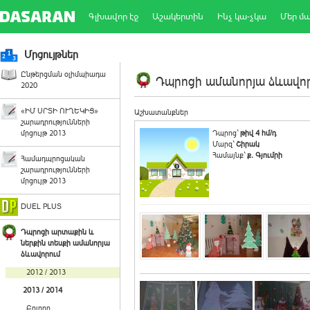
Գլխավոր էջ
Աշակերտին
Ինչ կա-չկա
Մեր մ
Մրցույթներ
Ընթերցման օլիմպիադա
Դպրոցի ամանորյա ձևավորո
2020
«ԻՄ ՍՐՏԻ ՈՒՂԵԿԻՑ»
Աշխատանքներ
շարադրությունների
մրցույթ 2013
Դպրոց`
թիվ 4 հմ/դ
Մարզ`
Շիրակ
Համայնք`
ք. Գյումրի
Համադպրոցական
շարադրությունների
մրցույթ 2013
DUEL PLUS
Դպրոցի արտաքին և
ներքին տեսքի ամանորյա
ձևավորում
2012 / 2013
2013 / 2014
Բոլորը