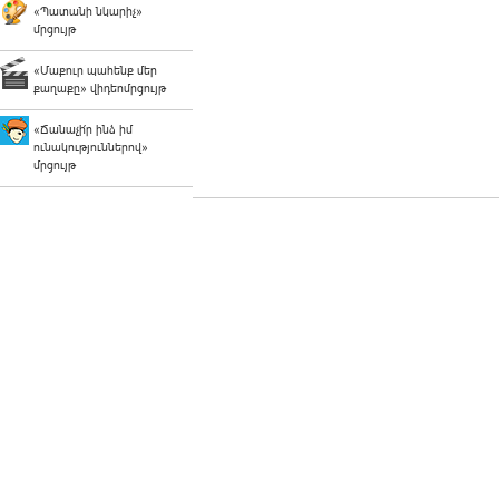
«Պատանի նկարիչ»
մրցույթ
«Մաքուր պահենք մեր
քաղաքը» վիդեոմրցույթ
«Ճանաչի՛ր ինձ իմ
ունակություններով»
մրցույթ