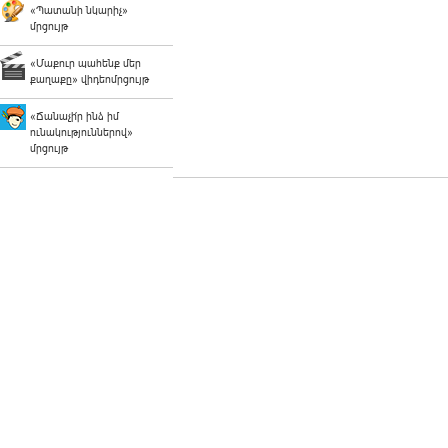
«Պատանի նկարիչ»
մրցույթ
«Մաքուր պահենք մեր
քաղաքը» վիդեոմրցույթ
«Ճանաչի՛ր ինձ իմ
ունակություններով»
մրցույթ