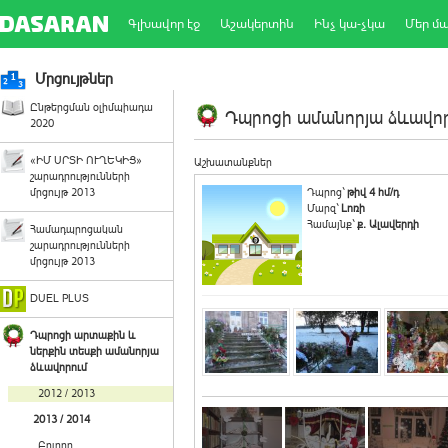
Գլխավոր էջ
Աշակերտին
Ինչ կա-չկա
Մեր մ
Մրցույթներ
Ընթերցման օլիմպիադա
Դպրոցի ամանորյա ձևավորո
2020
«ԻՄ ՍՐՏԻ ՈՒՂԵԿԻՑ»
Աշխատանքներ
շարադրությունների
մրցույթ 2013
Դպրոց`
թիվ 4 հմ/դ
Մարզ`
Լոռի
Համայնք`
ք. Ալավերդի
Համադպրոցական
շարադրությունների
մրցույթ 2013
DUEL PLUS
Դպրոցի արտաքին և
ներքին տեսքի ամանորյա
ձևավորում
2012 / 2013
2013 / 2014
Բոլորը