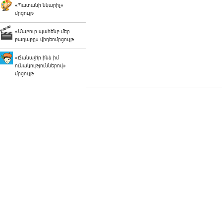
«Պատանի նկարիչ»
մրցույթ
«Մաքուր պահենք մեր
քաղաքը» վիդեոմրցույթ
«Ճանաչի՛ր ինձ իմ
ունակություններով»
մրցույթ