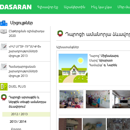
Գլխավոր էջ
Աշակերտին
Ինչ կա-չկա
Մեր մ
Մրցույթներ
Ընթերցման օլիմպիադա
Դպրոցի ամանորյա ձևավորո
2020
«ԻՄ ՍՐՏԻ ՈՒՂԵԿԻՑ»
Աշխատանքներ
շարադրությունների
մրցույթ 2013
Դպրոց`
Միջնակարգ
Մարզ`
Արարատ
Համայնք`
գ. Նարեկ
Համադպրոցական
շարադրությունների
մրցույթ 2013
DUEL PLUS
Դպրոցի արտաքին և
ներքին տեսքի ամանորյա
ձևավորում
2012 / 2013
2013 / 2014
Բոլորը