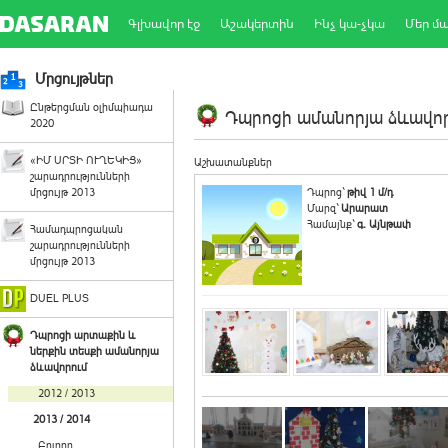
Գլխավոր էջ
Աշակերտին
Ինչ կա-չկա
Մեր մ
Մրցույթներ
Ընթերցման օլիմպիադա
Դպրոցի ամանորյա ձևավորո
2020
«ԻՄ ՍՐՏԻ ՈՒՂԵԿԻՑ»
Աշխատանքներ
շարադրությունների
մրցույթ 2013
Դպրոց`
թիվ 1 մ/դ
Մարզ`
Արարատ
Համայնք`
գ. Այնթափ
Համադպրոցական
շարադրությունների
մրցույթ 2013
DUEL PLUS
Դպրոցի արտաքին և
ներքին տեսքի ամանորյա
ձևավորում
2012 / 2013
2013 / 2014
Բոլորը