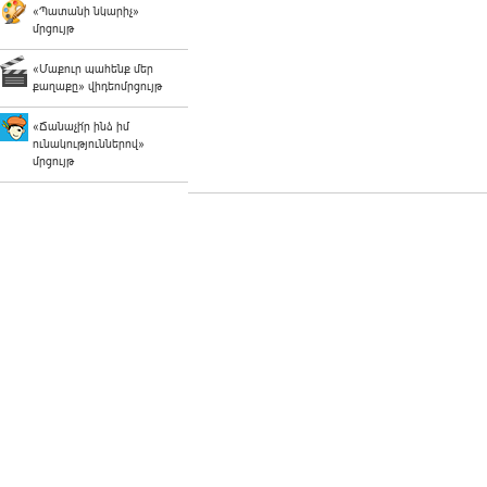
«Պատանի նկարիչ»
մրցույթ
«Մաքուր պահենք մեր
քաղաքը» վիդեոմրցույթ
«Ճանաչի՛ր ինձ իմ
ունակություններով»
մրցույթ