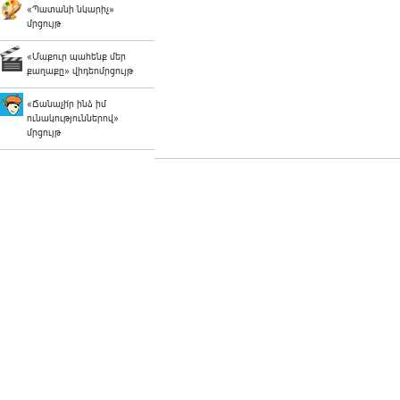
«Պատանի նկարիչ»
մրցույթ
«Մաքուր պահենք մեր
քաղաքը» վիդեոմրցույթ
«Ճանաչի՛ր ինձ իմ
ունակություններով»
մրցույթ