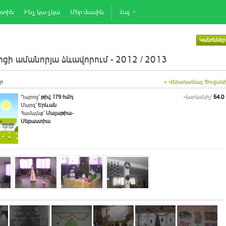
րտին
Ինչ կա-չկա
Մեր մասին
Հայ
Կանոններ
ցի ամանորյա ձևավորում - 2012 / 2013
ր
« Վերադառնալ Ցուցակ
Դպրոց`
թիվ 179 հմ/դ
Վարկանիշ՝
54.0
Մարզ`
Երևան
Համայնք`
Մալաթիա-
Սեբաստիա