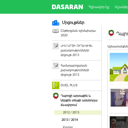
Գլխավոր էջ
Աշակե
Մրցույթներ
Ընթերցման օլիմպիադա
Դպրո
2020
«ԻՄ ՍՐՏԻ ՈՒՂԵԿԻՑ»
Աշխատանքնե
շարադրությունների
մրցույթ 2013
Համադպրոցական
շարադրությունների
մրցույթ 2013
DUEL PLUS
Դպրոցի արտաքին և
ներքին տեսքի ամանորյա
ձևավորում
2012 / 2013
2013 / 2014
Բոլորը