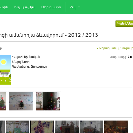
րտին
Ինչ կա-չկա
Մեր մասին
Հայ
Կանոններ
ցի ամանորյա ձևավորում - 2012 / 2013
ր
« Վերադառնալ Ցուցակ
Դպրոց`
հիմնական
Վարկանիշ՝
2.0
Մարզ`
Լոռի
Համայնք`
գ. Ձորագյուղ