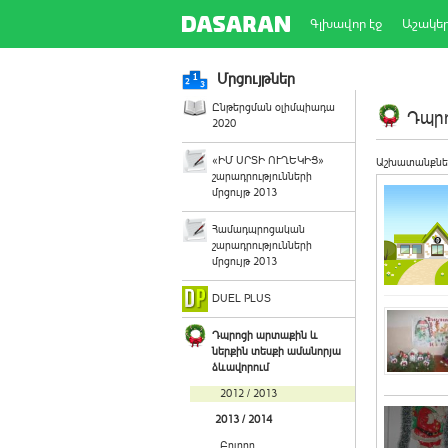
Գլխավոր էջ
Աշակե
Մրցույթներ
Ընթերցման օլիմպիադա
Դպրո
2020
«ԻՄ ՍՐՏԻ ՈՒՂԵԿԻՑ»
Աշխատանքնե
շարադրությունների
մրցույթ 2013
Համադպրոցական
շարադրությունների
մրցույթ 2013
DUEL PLUS
Դպրոցի արտաքին և
ներքին տեսքի ամանորյա
ձևավորում
2012 / 2013
2013 / 2014
Բոլորը