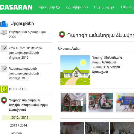
Գլխավոր էջ
Աշակերտին
Ինչ կա-չկա
Մեր մ
Մրցույթներ
Ընթերցման օլիմպիադա
Դպրոցի ամանորյա ձևավորո
2020
«ԻՄ ՍՐՏԻ ՈՒՂԵԿԻՑ»
Աշխատանքներ
շարադրությունների
մրցույթ 2013
Դպրոց`
Միջնակարգ
Մարզ`
Արարատ
Համայնք`
գ. Վերին
Համադպրոցական
Արտաշատ
շարադրությունների
մրցույթ 2013
DUEL PLUS
Դպրոցի արտաքին և
ներքին տեսքի ամանորյա
ձևավորում
2012 / 2013
2013 / 2014
Բոլորը