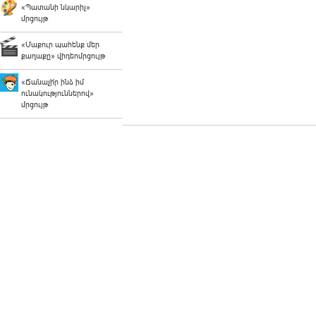
«Պատանի նկարիչ»
մրցույթ
«Մաքուր պահենք մեր
քաղաքը» վիդեոմրցույթ
«Ճանաչի՛ր ինձ իմ
ունակություններով»
մրցույթ