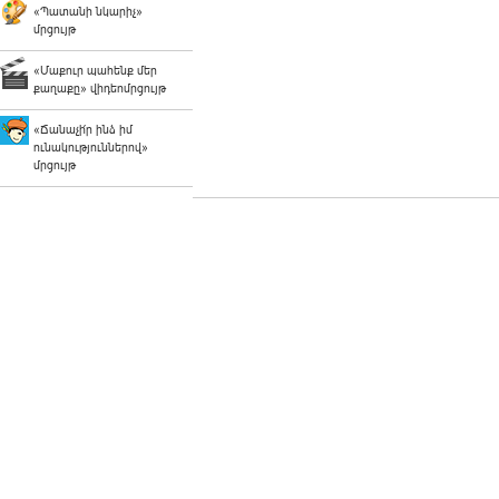
«Պատանի նկարիչ»
մրցույթ
«Մաքուր պահենք մեր
քաղաքը» վիդեոմրցույթ
«Ճանաչի՛ր ինձ իմ
ունակություններով»
մրցույթ