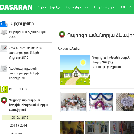
Գլխավոր էջ
Աշակերտին
Ինչ կա-չկա
Մեր մ
Մրցույթներ
Ընթերցման օլիմպիադա
Դպրոցի ամանորյա ձևավորո
2020
«ԻՄ ՍՐՏԻ ՈՒՂԵԿԻՑ»
Աշխատանքներ
շարադրությունների
մրցույթ 2013
Դպրոց`
ք. Իջևանի վարժ.
Մարզ`
Տավուշ
Համայնք`
ք. Իջևան
Համադպրոցական
շարադրությունների
մրցույթ 2013
DUEL PLUS
Դպրոցի արտաքին և
ներքին տեսքի ամանորյա
ձևավորում
2012 / 2013
2013 / 2014
Բոլորը