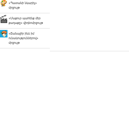
«Պատանի նկարիչ»
մրցույթ
«Մաքուր պահենք մեր
քաղաքը» վիդեոմրցույթ
«Ճանաչի՛ր ինձ իմ
ունակություններով»
մրցույթ