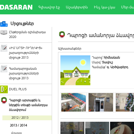
Գլխավոր էջ
Աշակերտին
Ինչ կա-չկա
Մեր մ
Մրցույթներ
Ընթերցման օլիմպիադա
Դպրոցի ամանորյա ձևավորո
2020
«ԻՄ ՍՐՏԻ ՈՒՂԵԿԻՑ»
Աշխատանքներ
շարադրությունների
մրցույթ 2013
Դպրոց`
հիմնական
Մարզ`
Տավուշ
Համայնք`
գ. Արծվաբերդ
Համադպրոցական
շարադրությունների
մրցույթ 2013
DUEL PLUS
Դպրոցի արտաքին և
ներքին տեսքի ամանորյա
ձևավորում
2012 / 2013
2013 / 2014
Բոլորը