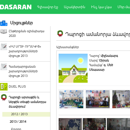
Գլխավոր էջ
Աշակերտին
Ինչ կա-չկա
Մեր մ
Մրցույթներ
Ընթերցման օլիմպիադա
Դպրոցի ամանորյա ձևավորո
2020
«ԻՄ ՍՐՏԻ ՈՒՂԵԿԻՑ»
Աշխատանքներ
շարադրությունների
մրցույթ 2013
Դպրոց`
միջնակարգ
Մարզ`
Շիրակ
Համայնք`
գ. Մեծ
Համադպրոցական
Սեպասար
շարադրությունների
մրցույթ 2013
DUEL PLUS
Դպրոցի արտաքին և
ներքին տեսքի ամանորյա
ձևավորում
2012 / 2013
2013 / 2014
Բոլորը