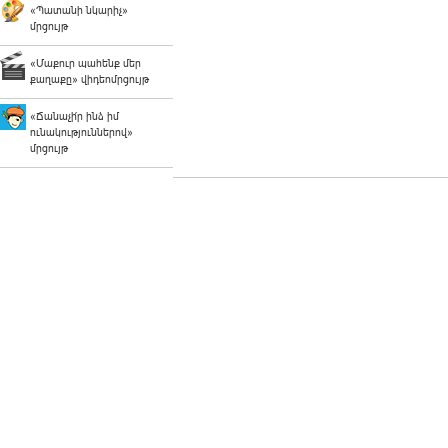
«Պատանի նկարիչ»
մրցույթ
«Մաքուր պահենք մեր
քաղաքը» վիդեոմրցույթ
«Ճանաչի՛ր ինձ իմ
ունակություններով»
մրցույթ