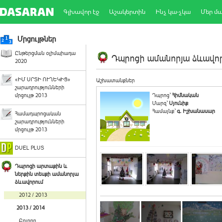
Գլխավոր էջ
Աշակերտին
Ինչ կա-չկա
Մեր մ
Մրցույթներ
Ընթերցման օլիմպիադա
Դպրոցի ամանորյա ձևավորո
2020
«ԻՄ ՍՐՏԻ ՈՒՂԵԿԻՑ»
Աշխատանքներ
շարադրությունների
մրցույթ 2013
Դպրոց`
Հիմնական
Մարզ`
Սյունիք
Համայնք`
գ. Իշխանասար
Համադպրոցական
շարադրությունների
մրցույթ 2013
DUEL PLUS
Դպրոցի արտաքին և
ներքին տեսքի ամանորյա
ձևավորում
2012 / 2013
2013 / 2014
Բոլորը