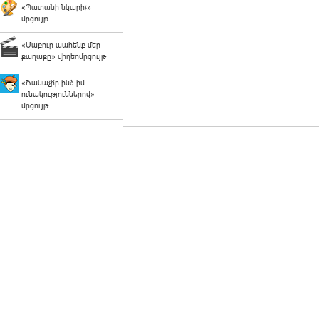
«Պատանի նկարիչ»
մրցույթ
«Մաքուր պահենք մեր
քաղաքը» վիդեոմրցույթ
«Ճանաչի՛ր ինձ իմ
ունակություններով»
մրցույթ