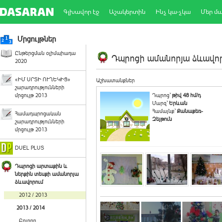
Գլխավոր էջ
Աշակերտին
Ինչ կա-չկա
Մեր մ
Մրցույթներ
Ընթերցման օլիմպիադա
Դպրոցի ամանորյա ձևավորո
2020
«ԻՄ ՍՐՏԻ ՈՒՂԵԿԻՑ»
Աշխատանքներ
շարադրությունների
մրցույթ 2013
Դպրոց`
թիվ 48 հմ/դ
Մարզ`
Երևան
Համայնք`
Քանաքեռ-
Համադպրոցական
Զեյթուն
շարադրությունների
մրցույթ 2013
DUEL PLUS
Դպրոցի արտաքին և
ներքին տեսքի ամանորյա
ձևավորում
2012 / 2013
2013 / 2014
Բոլորը