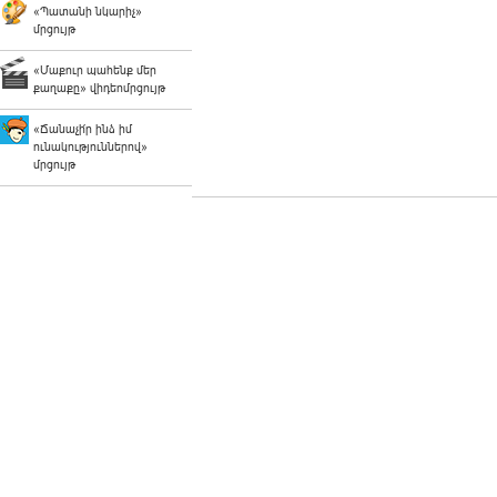
«Պատանի նկարիչ»
մրցույթ
«Մաքուր պահենք մեր
քաղաքը» վիդեոմրցույթ
«Ճանաչի՛ր ինձ իմ
ունակություններով»
մրցույթ