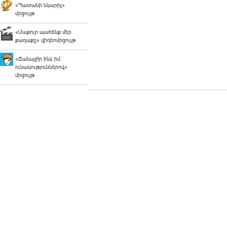
«Պատանի նկարիչ»
մրցույթ
«Մաքուր պահենք մեր
քաղաքը» վիդեոմրցույթ
«Ճանաչի՛ր ինձ իմ
ունակություններով»
մրցույթ