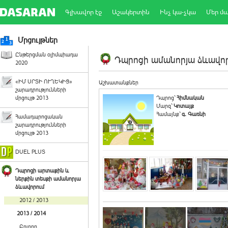
Գլխավոր էջ
Աշակերտին
Ինչ կա-չկա
Մեր մ
Մրցույթներ
Ընթերցման օլիմպիադա
Դպրոցի ամանորյա ձևավորո
2020
«ԻՄ ՍՐՏԻ ՈՒՂԵԿԻՑ»
Աշխատանքներ
շարադրությունների
մրցույթ 2013
Դպրոց`
Հիմնական
Մարզ`
Կոտայք
Համայնք`
գ. Գառնի
Համադպրոցական
շարադրությունների
մրցույթ 2013
DUEL PLUS
Դպրոցի արտաքին և
ներքին տեսքի ամանորյա
ձևավորում
2012 / 2013
2013 / 2014
Բոլորը