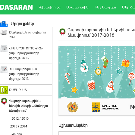
Գլխավոր էջ
Աշակերտին
Ինչ կա-չկա
Մեր մ
Մրցույթներ
Դպրոցի արտաքին և ներքին տե
Ընթերցման օլիմպիադա
ձևավորում 2017-2018
2020
«ԻՄ ՍՐՏԻ ՈՒՂԵԿԻՑ»
շարադրությունների
մրցույթ 2013
Համադպրոցական
շարադրությունների
մրցույթ 2013
DUEL PLUS
Դպրոցի արտաքին և
ներքին տեսքի ամանորյա
ձևավորում
2012 / 2013
Աշխատանքներ
2013 / 2014
Բոլորը