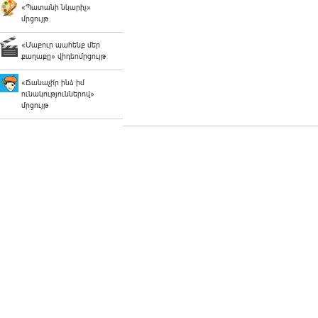
«Պատանի նկարիչ»
մրցույթ
«Մաքուր պահենք մեր
քաղաքը» վիդեոմրցույթ
«Ճանաչի՛ր ինձ իմ
ունակություններով»
մրցույթ