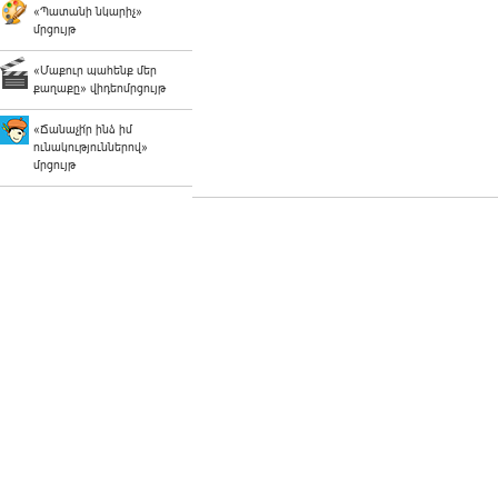
«Պատանի նկարիչ»
մրցույթ
«Մաքուր պահենք մեր
քաղաքը» վիդեոմրցույթ
«Ճանաչի՛ր ինձ իմ
ունակություններով»
մրցույթ