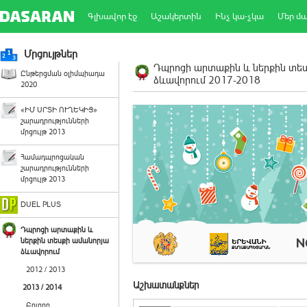
Գլխավոր էջ
Աշակերտին
Ինչ կա-չկա
Մեր մ
Մրցույթներ
Դպրոցի արտաքին և ներքին տե
Ընթերցման օլիմպիադա
ձևավորում 2017-2018
2020
«ԻՄ ՍՐՏԻ ՈՒՂԵԿԻՑ»
շարադրությունների
մրցույթ 2013
Համադպրոցական
շարադրությունների
մրցույթ 2013
DUEL PLUS
Դպրոցի արտաքին և
ներքին տեսքի ամանորյա
ձևավորում
2012 / 2013
Աշխատանքներ
2013 / 2014
Բոլորը