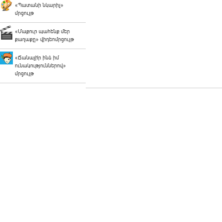
«Պատանի նկարիչ»
մրցույթ
«Մաքուր պահենք մեր
քաղաքը» վիդեոմրցույթ
«Ճանաչի՛ր ինձ իմ
ունակություններով»
մրցույթ