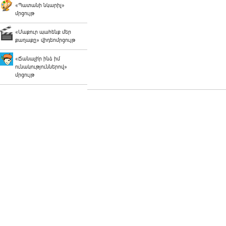
«Պատանի նկարիչ»
մրցույթ
«Մաքուր պահենք մեր
քաղաքը» վիդեոմրցույթ
«Ճանաչի՛ր ինձ իմ
ունակություններով»
մրցույթ