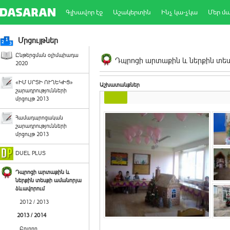
Գլխավոր էջ
Աշակերտին
Ինչ կա-չկա
Մեր մ
Մրցույթներ
Ընթերցման օլիմպիադա
Դպրոցի արտաքին և ներքին տեսք
2020
«ԻՄ ՍՐՏԻ ՈՒՂԵԿԻՑ»
Աշխատանքներ
շարադրությունների
մրցույթ 2013
Համադպրոցական
շարադրությունների
մրցույթ 2013
DUEL PLUS
Դպրոցի արտաքին և
ներքին տեսքի ամանորյա
ձևավորում
2012 / 2013
2013 / 2014
Բոլորը