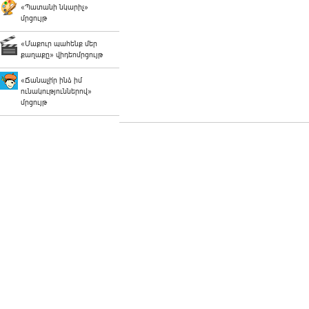
«Պատանի նկարիչ»
մրցույթ
«Մաքուր պահենք մեր
քաղաքը» վիդեոմրցույթ
«Ճանաչի՛ր ինձ իմ
ունակություններով»
մրցույթ