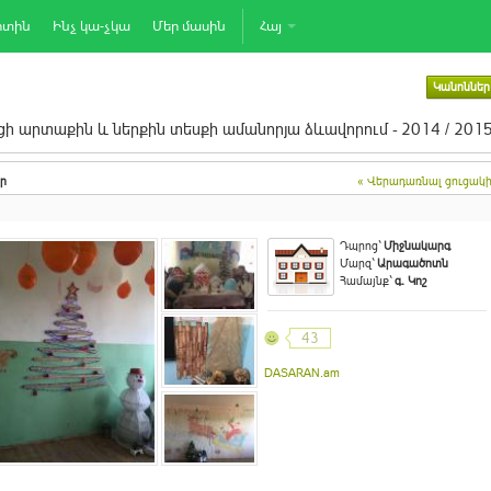
րտին
Ինչ կա-չկա
Մեր մասին
Հայ
Կանոններ
ի արտաքին և ներքին տեսքի ամանորյա ձևավորում - 2014 / 201
ր
« Վերադառնալ ցուցակ
Դպրոց`
Միջնակարգ
Մարզ`
Արագածոտն
Համայնք`
գ. Կոշ
43
DASARAN.am