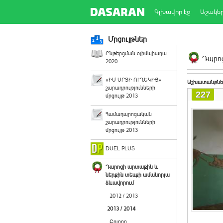
Գլխավոր էջ
Աշակե
Մրցույթներ
Ընթերցման օլիմպիադա
Դպրոց
2020
«ԻՄ ՍՐՏԻ ՈՒՂԵԿԻՑ»
Աշխատանքնե
շարադրությունների
227
մրցույթ 2013
Համադպրոցական
շարադրությունների
մրցույթ 2013
DUEL PLUS
Դպրոցի արտաքին և
ներքին տեսքի ամանորյա
ձևավորում
2012 / 2013
2013 / 2014
Բոլորը