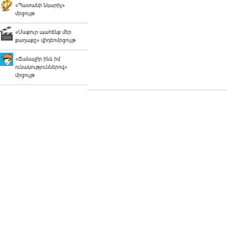
«Պատանի նկարիչ»
մրցույթ
«Մաքուր պահենք մեր
քաղաքը» վիդեոմրցույթ
«Ճանաչի՛ր ինձ իմ
ունակություններով»
մրցույթ