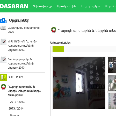
Գլխավոր էջ
Աշակերտին
Ինչ կա-չկա
Մեր մ
Մրցույթներ
Ընթերցման օլիմպիադա
Դպրոցի արտաքին և ներքին տեսք
2020
«ԻՄ ՍՐՏԻ ՈՒՂԵԿԻՑ»
Աշխատանքներ
շարադրությունների
մրցույթ 2013
Համադպրոցական
շարադրությունների
մրցույթ 2013
DUEL PLUS
Դպրոցի արտաքին և
ներքին տեսքի ամանորյա
ձևավորում
2012 / 2013
2013 / 2014
Բոլորը