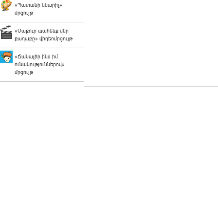
«Պատանի նկարիչ»
մրցույթ
«Մաքուր պահենք մեր
քաղաքը» վիդեոմրցույթ
«Ճանաչի՛ր ինձ իմ
ունակություններով»
մրցույթ