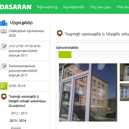
Գլխավոր էջ
Աշակերտին
Ինչ կա-չկա
Մեր մ
Մրցույթներ
Ընթերցման օլիմպիադա
Դպրոցի արտաքին և ներքին տեսք
2020
«ԻՄ ՍՐՏԻ ՈՒՂԵԿԻՑ»
Աշխատանքներ
շարադրությունների
մրցույթ 2013
Համադպրոցական
շարադրությունների
մրցույթ 2013
DUEL PLUS
Դպրոցի արտաքին և
ներքին տեսքի ամանորյա
ձևավորում
2012 / 2013
2013 / 2014
Բոլորը