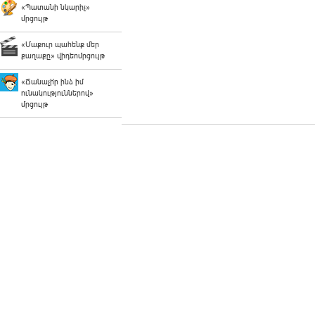
«Պատանի նկարիչ»
մրցույթ
«Մաքուր պահենք մեր
քաղաքը» վիդեոմրցույթ
«Ճանաչի՛ր ինձ իմ
ունակություններով»
մրցույթ