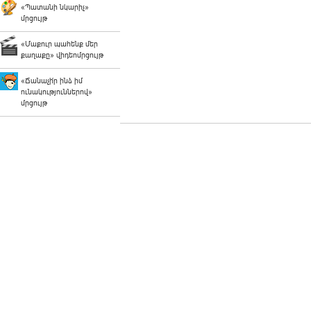
«Պատանի նկարիչ»
մրցույթ
«Մաքուր պահենք մեր
քաղաքը» վիդեոմրցույթ
«Ճանաչի՛ր ինձ իմ
ունակություններով»
մրցույթ