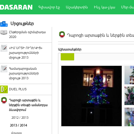
Գլխավոր էջ
Աշակերտին
Ինչ կա-չկա
Մեր մ
Մրցույթներ
Ընթերցման օլիմպիադա
Դպրոցի արտաքին և ներքին տեսք
2020
«ԻՄ ՍՐՏԻ ՈՒՂԵԿԻՑ»
Աշխատանքներ
շարադրությունների
մրցույթ 2013
Համադպրոցական
շարադրությունների
մրցույթ 2013
DUEL PLUS
Դպրոցի արտաքին և
ներքին տեսքի ամանորյա
ձևավորում
2012 / 2013
2013 / 2014
Բոլորը