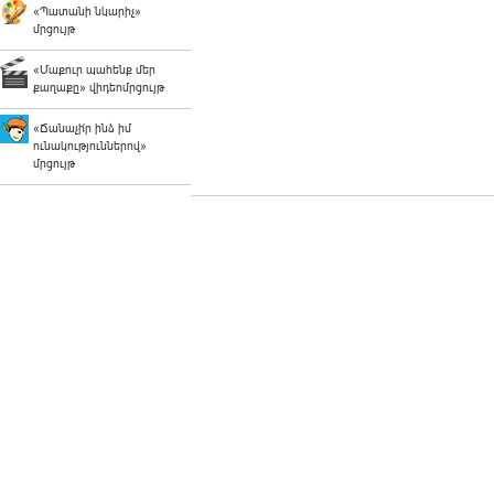
«Պատանի նկարիչ»
մրցույթ
«Մաքուր պահենք մեր
քաղաքը» վիդեոմրցույթ
«Ճանաչի՛ր ինձ իմ
ունակություններով»
մրցույթ