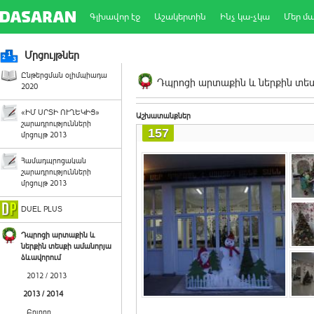
Գլխավոր էջ
Աշակերտին
Ինչ կա-չկա
Մեր մ
Մրցույթներ
Ընթերցման օլիմպիադա
Դպրոցի արտաքին և ներքին տեսք
2020
«ԻՄ ՍՐՏԻ ՈՒՂԵԿԻՑ»
Աշխատանքներ
շարադրությունների
157
մրցույթ 2013
Համադպրոցական
շարադրությունների
մրցույթ 2013
DUEL PLUS
Դպրոցի արտաքին և
ներքին տեսքի ամանորյա
ձևավորում
2012 / 2013
2013 / 2014
Բոլորը