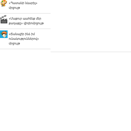
«Պատանի նկարիչ»
մրցույթ
«Մաքուր պահենք մեր
քաղաքը» վիդեոմրցույթ
«Ճանաչի՛ր ինձ իմ
ունակություններով»
մրցույթ