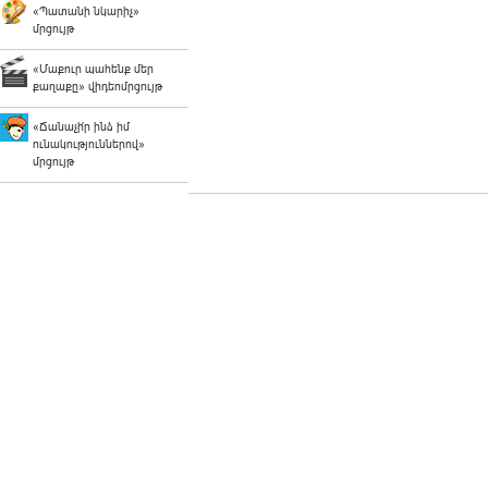
«Պատանի նկարիչ»
մրցույթ
«Մաքուր պահենք մեր
քաղաքը» վիդեոմրցույթ
«Ճանաչի՛ր ինձ իմ
ունակություններով»
մրցույթ