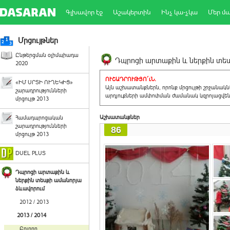
Գլխավոր էջ
Աշակերտին
Ինչ կա-չկա
Մեր մ
Մրցույթներ
Ընթերցման օլիմպիադա
Դպրոցի արտաքին և ներքին տեսք
2020
ՈՒՇԱԴՐՈՒԹՅՈ´ւՆ.
«ԻՄ ՍՐՏԻ ՈՒՂԵԿԻՑ»
Այն աշխատանքներն, որոնք մրցույթի շրջանակ
շարադրությունների
արդյուքների ամփոփման ժամանակ կզրոյացվեն 
մրցույթ 2013
Աշխատանքներ
Համադպրոցական
շարադրությունների
86
մրցույթ 2013
DUEL PLUS
Դպրոցի արտաքին և
ներքին տեսքի ամանորյա
ձևավորում
2012 / 2013
2013 / 2014
Բոլորը