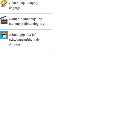
«Պատանի նկարիչ»
մրցույթ
«Մաքուր պահենք մեր
քաղաքը» վիդեոմրցույթ
«Ճանաչի՛ր ինձ իմ
ունակություններով»
մրցույթ