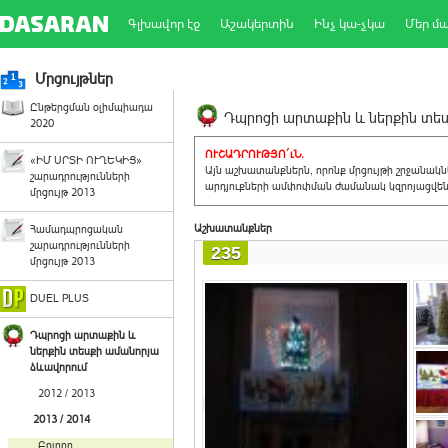
Գլխավոր էջ
Աշակերտին
Ինչ կա-չկա
Մեր մ
Մրցույթներ
Ընթերցման օլիմպիադա
Դպրոցի արտաքին և ներքին տեսք
2020
ՈՒՇԱԴՐՈՒԹՅՈ´ւՆ.
«ԻՄ ՍՐՏԻ ՈՒՂԵԿԻՑ»
Այն աշխատանքներն, որոնք մրցույթի շրջանակ
շարադրությունների
արդյուքների ամփոփման ժամանակ կզրոյացվեն 
մրցույթ 2013
Աշխատանքներ
Համադպրոցական
շարադրությունների
235
մրցույթ 2013
DUEL PLUS
Դպրոցի արտաքին և
ներքին տեսքի ամանորյա
ձևավորում
2012 / 2013
2013 / 2014
Բոլորը