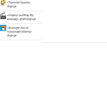
«Պատանի նկարիչ»
մրցույթ
«Մաքուր պահենք մեր
քաղաքը» վիդեոմրցույթ
«Ճանաչի՛ր ինձ իմ
ունակություններով»
մրցույթ