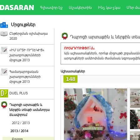
Գլխավոր էջ
Աշակերտին
Ինչ կա-չկա
Մեր մ
Մրցույթներ
Ընթերցման օլիմպիադա
Դպրոցի արտաքին և ներքին տեսք
2020
ՈՒՇԱԴՐՈՒԹՅՈ´ւՆ.
«ԻՄ ՍՐՏԻ ՈՒՂԵԿԻՑ»
Այն աշխատանքներն, որոնք մրցույթի շրջանակ
շարադրությունների
արդյուքների ամփոփման ժամանակ կզրոյացվեն 
մրցույթ 2013
Աշխատանքներ
Համադպրոցական
շարադրությունների
148
մրցույթ 2013
DUEL PLUS
Դպրոցի արտաքին և
ներքին տեսքի ամանորյա
ձևավորում
2012 / 2013
2013 / 2014
Բոլորը