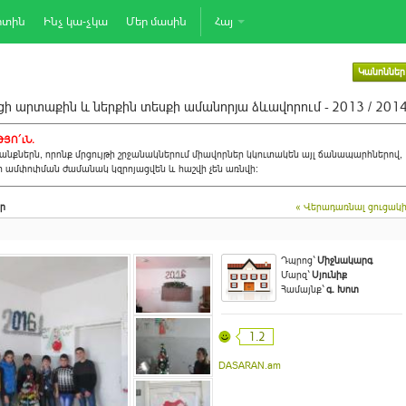
րտին
Ինչ կա-չկա
Մեր մասին
Հայ
Կանոններ
ի արտաքին և ներքին տեսքի ամանորյա ձևավորում - 2013 / 201
ՅՈ´ւՆ.
նքներն, որոնք մրցույթի շրջանակներում միավորներ կկուտակեն այլ ճանապարհներով,
ի ամփոփման ժամանակ կզրոյացվեն և հաշվի չեն առնվի:
ր
« Վերադառնալ ցուցակ
Դպրոց`
Միջնակարգ
Մարզ`
Սյունիք
Համայնք`
գ. Խոտ
1.2
DASARAN.am