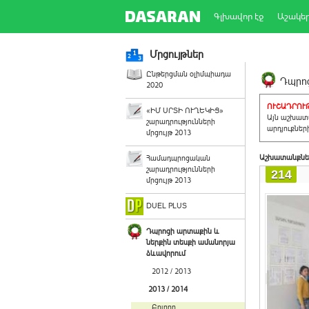
Գլխավոր էջ
Աշակե
Մրցույթներ
Ընթերցման օլիմպիադա
Դպրոց
2020
ՈՒՇԱԴՐՈՒԹ
«ԻՄ ՍՐՏԻ ՈՒՂԵԿԻՑ»
Այն աշխատա
շարադրությունների
արդյուքներ
մրցույթ 2013
Աշխատանքնե
Համադպրոցական
շարադրությունների
214
մրցույթ 2013
DUEL PLUS
Դպրոցի արտաքին և
ներքին տեսքի ամանորյա
ձևավորում
2012 / 2013
2013 / 2014
Բոլորը