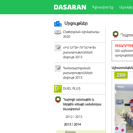
Գլխավոր էջ
Աշակե
Մրցույթներ
Ընթերցման օլիմպիադա
Դպրոց
2020
ՈՒՇԱԴՐՈՒԹ
«ԻՄ ՍՐՏԻ ՈՒՂԵԿԻՑ»
Այն աշխատա
շարադրությունների
արդյուքներ
մրցույթ 2013
Աշխատանքնե
Համադպրոցական
շարադրությունների
280
մրցույթ 2013
DUEL PLUS
Դպրոցի արտաքին և
ներքին տեսքի ամանորյա
ձևավորում
2012 / 2013
2013 / 2014
Բոլորը