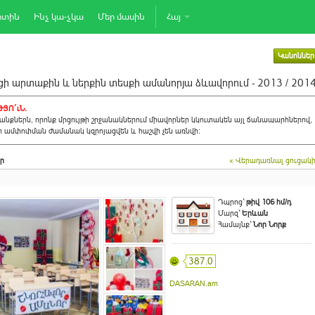
րտին
Ինչ կա-չկա
Մեր մասին
Հայ
Կանոններ
ի արտաքին և ներքին տեսքի ամանորյա ձևավորում - 2013 / 201
ՅՈ´ւՆ.
նքներն, որոնք մրցույթի շրջանակներում միավորներ կկուտակեն այլ ճանապարհներով,
ի ամփոփման ժամանակ կզրոյացվեն և հաշվի չեն առնվի:
ր
« Վերադառնալ ցուցակ
Դպրոց`
թիվ 106 հմ/դ
Մարզ`
Երևան
Համայնք`
Նոր Նորք
387.0
DASARAN.am