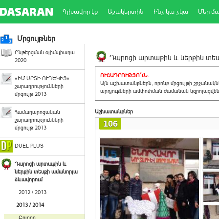
Գլխավոր էջ
Աշակերտին
Ինչ կա-չկա
Մեր մ
Մրցույթներ
Ընթերցման օլիմպիադա
Դպրոցի արտաքին և ներքին տեսք
2020
ՈՒՇԱԴՐՈՒԹՅՈ´ւՆ.
«ԻՄ ՍՐՏԻ ՈՒՂԵԿԻՑ»
Այն աշխատանքներն, որոնք մրցույթի շրջանակ
շարադրությունների
արդյուքների ամփոփման ժամանակ կզրոյացվեն 
մրցույթ 2013
Աշխատանքներ
Համադպրոցական
շարադրությունների
106
մրցույթ 2013
DUEL PLUS
Դպրոցի արտաքին և
ներքին տեսքի ամանորյա
ձևավորում
2012 / 2013
2013 / 2014
Բոլորը