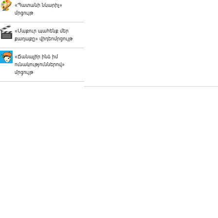
«Պատանի նկարիչ»
մրցույթ
«Մաքուր պահենք մեր
քաղաքը» վիդեոմրցույթ
«Ճանաչի՛ր ինձ իմ
ունակություններով»
մրցույթ