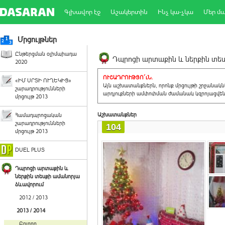
Գլխավոր էջ
Աշակերտին
Ինչ կա-չկա
Մեր մ
Մրցույթներ
Ընթերցման օլիմպիադա
Դպրոցի արտաքին և ներքին տեսք
2020
ՈՒՇԱԴՐՈՒԹՅՈ´ւՆ.
«ԻՄ ՍՐՏԻ ՈՒՂԵԿԻՑ»
Այն աշխատանքներն, որոնք մրցույթի շրջանակ
շարադրությունների
արդյուքների ամփոփման ժամանակ կզրոյացվեն 
մրցույթ 2013
Աշխատանքներ
Համադպրոցական
շարադրությունների
104
մրցույթ 2013
DUEL PLUS
Դպրոցի արտաքին և
ներքին տեսքի ամանորյա
ձևավորում
2012 / 2013
2013 / 2014
Բոլորը