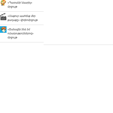
«Պատանի նկարիչ»
մրցույթ
«Մաքուր պահենք մեր
քաղաքը» վիդեոմրցույթ
«Ճանաչի՛ր ինձ իմ
ունակություններով»
մրցույթ