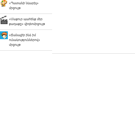
«Պատանի նկարիչ»
մրցույթ
«Մաքուր պահենք մեր
քաղաքը» վիդեոմրցույթ
«Ճանաչի՛ր ինձ իմ
ունակություններով»
մրցույթ