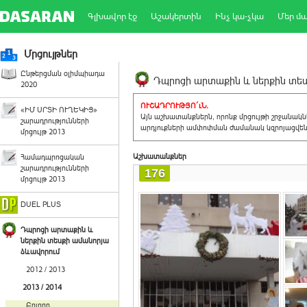
Գլխավոր էջ
Աշակերտին
Ինչ կա-չկա
Մեր մ
Մրցույթներ
Ընթերցման օլիմպիադա
Դպրոցի արտաքին և ներքին տեսք
2020
ՈՒՇԱԴՐՈՒԹՅՈ´ւՆ.
«ԻՄ ՍՐՏԻ ՈՒՂԵԿԻՑ»
Այն աշխատանքներն, որոնք մրցույթի շրջանակ
շարադրությունների
արդյուքների ամփոփման ժամանակ կզրոյացվեն 
մրցույթ 2013
Աշխատանքներ
Համադպրոցական
շարադրությունների
176
մրցույթ 2013
DUEL PLUS
Դպրոցի արտաքին և
ներքին տեսքի ամանորյա
ձևավորում
2012 / 2013
2013 / 2014
Բոլորը