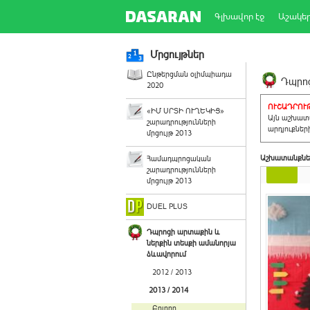
Գլխավոր էջ
Աշակե
Մրցույթներ
Ընթերցման օլիմպիադա
Դպրոց
2020
ՈՒՇԱԴՐՈՒԹ
«ԻՄ ՍՐՏԻ ՈՒՂԵԿԻՑ»
Այն աշխատա
շարադրությունների
արդյուքներ
մրցույթ 2013
Աշխատանքնե
Համադպրոցական
շարադրությունների
մրցույթ 2013
DUEL PLUS
Դպրոցի արտաքին և
ներքին տեսքի ամանորյա
ձևավորում
2012 / 2013
2013 / 2014
Բոլորը