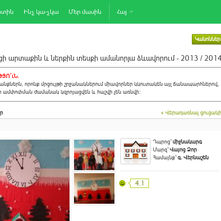
րտին
Ինչ կա-չկա
Մեր մասին
Հայ
Կանոններ
ի արտաքին և ներքին տեսքի ամանորյա ձևավորում - 2013 / 201
ՅՈ´ւՆ.
նքներն, որոնք մրցույթի շրջանակներում միավորներ կկուտակեն այլ ճանապարհներով,
ի ամփոփման ժամանակ կզրոյացվեն և հաշվի չեն առնվի:
ր
« Վերադառնալ ցուցակ
Դպրոց`
միջնակարգ
Մարզ`
Վայոց Ձոր
Համայնք`
գ. Վերնաշեն
4.1