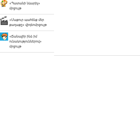
«Պատանի նկարիչ»
մրցույթ
«Մաքուր պահենք մեր
քաղաքը» վիդեոմրցույթ
«Ճանաչի՛ր ինձ իմ
ունակություններով»
մրցույթ