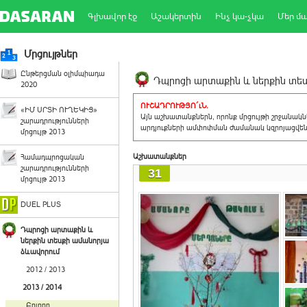
Գլխավոր էջ
Աշակերտին
Ինչ կա-չկա
Մեր մ
Մրցույթներ
Ընթերցման օլիմպիադա
Դպրոցի արտաքին և ներքին տեսք
2020
ՈՒՇԱԴՐՈՒԹՅՈ´ւՆ.
«ԻՄ ՍՐՏԻ ՈՒՂԵԿԻՑ»
Այն աշխատանքներն, որոնք մրցույթի շրջանակ
շարադրությունների
արդյուքների ամփոփման ժամանակ կզրոյացվեն 
մրցույթ 2013
Աշխատանքներ
Համադպրոցական
շարադրությունների
31
մրցույթ 2013
DUEL PLUS
Դպրոցի արտաքին և
ներքին տեսքի ամանորյա
ձևավորում
2012 / 2013
2013 / 2014
Բոլորը