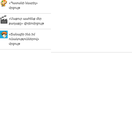
«Պատանի նկարիչ»
մրցույթ
«Մաքուր պահենք մեր
քաղաքը» վիդեոմրցույթ
«Ճանաչի՛ր ինձ իմ
ունակություններով»
մրցույթ