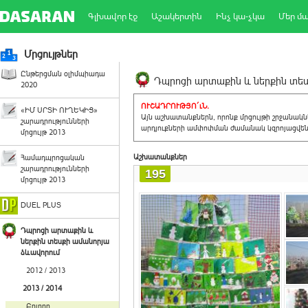
Գլխավոր էջ
Աշակերտին
Ինչ կա-չկա
Մեր մ
Մրցույթներ
Ընթերցման օլիմպիադա
Դպրոցի արտաքին և ներքին տեսք
2020
ՈՒՇԱԴՐՈՒԹՅՈ´ւՆ.
«ԻՄ ՍՐՏԻ ՈՒՂԵԿԻՑ»
Այն աշխատանքներն, որոնք մրցույթի շրջանակ
շարադրությունների
արդյուքների ամփոփման ժամանակ կզրոյացվեն 
մրցույթ 2013
Աշխատանքներ
Համադպրոցական
շարադրությունների
195
մրցույթ 2013
DUEL PLUS
Դպրոցի արտաքին և
ներքին տեսքի ամանորյա
ձևավորում
2012 / 2013
2013 / 2014
Բոլորը