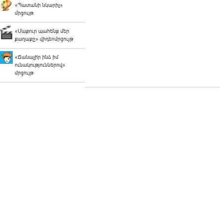
«Պատանի նկարիչ»
մրցույթ
«Մաքուր պահենք մեր
քաղաքը» վիդեոմրցույթ
«Ճանաչի՛ր ինձ իմ
ունակություններով»
մրցույթ