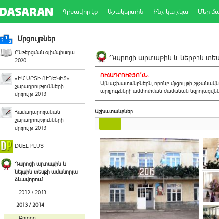
Գլխավոր էջ
Աշակերտին
Ինչ կա-չկա
Մեր մ
Մրցույթներ
Ընթերցման օլիմպիադա
Դպրոցի արտաքին և ներքին տեսք
2020
ՈՒՇԱԴՐՈՒԹՅՈ´ւՆ.
«ԻՄ ՍՐՏԻ ՈՒՂԵԿԻՑ»
Այն աշխատանքներն, որոնք մրցույթի շրջանակ
շարադրությունների
արդյուքների ամփոփման ժամանակ կզրոյացվեն 
մրցույթ 2013
Աշխատանքներ
Համադպրոցական
շարադրությունների
մրցույթ 2013
DUEL PLUS
Դպրոցի արտաքին և
ներքին տեսքի ամանորյա
ձևավորում
2012 / 2013
2013 / 2014
Բոլորը