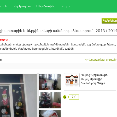
րտին
Ինչ կա-չկա
Մեր մասին
Հայ
Կանոններ
ի արտաքին և ներքին տեսքի ամանորյա ձևավորում - 2013 / 201
ՅՈ´ւՆ.
նքներն, որոնք մրցույթի շրջանակներում միավորներ կկուտակեն այլ ճանապարհներով,
ի ամփոփման ժամանակ կզրոյացվեն և հաշվի չեն առնվի:
ր
« Վերադառնալ ցուցակ
Դպրոց`
Միջնակարգ
Մարզ`
Արմավիր
Համայնք`
գ. Դաշտ
7.0