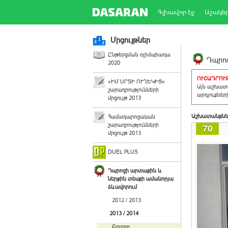
Գլխավոր էջ
Աշակե
Մրցույթներ
Ընթերցման օլիմպիադա
Դպրոց
2020
ՈՒՇԱԴՐՈՒԹ
«ԻՄ ՍՐՏԻ ՈՒՂԵԿԻՑ»
Այն աշխատա
շարադրությունների
արդյուքներ
մրցույթ 2013
Աշխատանքնե
Համադպրոցական
շարադրությունների
70
մրցույթ 2013
DUEL PLUS
Դպրոցի արտաքին և
ներքին տեսքի ամանորյա
ձևավորում
2012 / 2013
2013 / 2014
Բոլորը