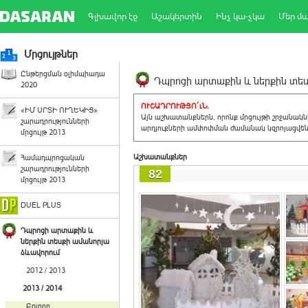
Գլխավոր էջ
Աշակերտին
Ինչ կա-չկա
Մեր մ
Մրցույթներ
Ընթերցման օլիմպիադա
Դպրոցի արտաքին և ներքին տեսք
2020
ՈՒՇԱԴՐՈՒԹՅՈ´ւՆ.
«ԻՄ ՍՐՏԻ ՈՒՂԵԿԻՑ»
Այն աշխատանքներն, որոնք մրցույթի շրջանակ
շարադրությունների
արդյուքների ամփոփման ժամանակ կզրոյացվեն 
մրցույթ 2013
Աշխատանքներ
Համադպրոցական
շարադրությունների
82
մրցույթ 2013
DUEL PLUS
Դպրոցի արտաքին և
ներքին տեսքի ամանորյա
ձևավորում
2012 / 2013
2013 / 2014
Բոլորը