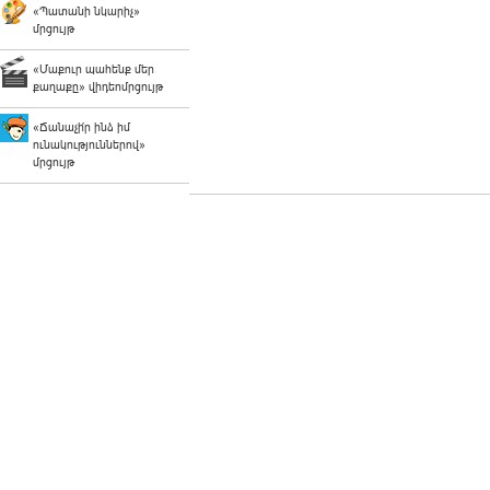
«Պատանի նկարիչ»
մրցույթ
«Մաքուր պահենք մեր
քաղաքը» վիդեոմրցույթ
«Ճանաչի՛ր ինձ իմ
ունակություններով»
մրցույթ