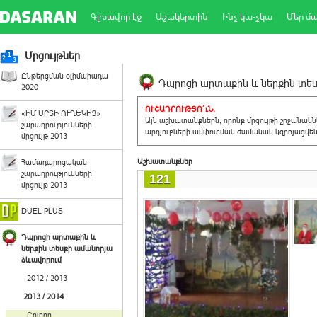
Գլխավոր էջ
Աշակերտին
Ինչ կա-չկա
Մեր մ
Մրցույթներ
Ընթերցման օլիմպիադա
Դպրոցի արտաքին և ներքին տեսք
2020
ՈՒՇԱԴՐՈՒԹՅՈ´ւՆ.
«ԻՄ ՍՐՏԻ ՈՒՂԵԿԻՑ»
Այն աշխատանքներն, որոնք մրցույթի շրջանակ
շարադրությունների
արդյուքների ամփոփման ժամանակ կզրոյացվեն 
մրցույթ 2013
Աշխատանքներ
Համադպրոցական
շարադրությունների
121
մրցույթ 2013
DUEL PLUS
Դպրոցի արտաքին և
ներքին տեսքի ամանորյա
ձևավորում
2012 / 2013
2013 / 2014
Բոլորը