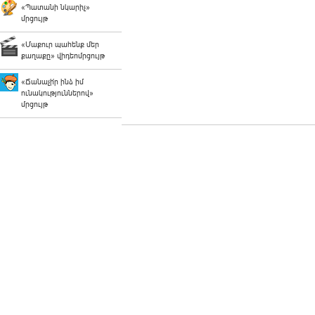
«Պատանի նկարիչ»
մրցույթ
«Մաքուր պահենք մեր
քաղաքը» վիդեոմրցույթ
«Ճանաչի՛ր ինձ իմ
ունակություններով»
մրցույթ