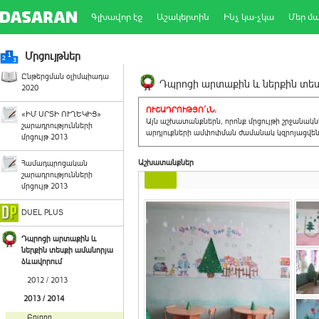
Գլխավոր էջ
Աշակերտին
Ինչ կա-չկա
Մեր մ
Մրցույթներ
Ընթերցման օլիմպիադա
Դպրոցի արտաքին և ներքին տեսք
2020
ՈՒՇԱԴՐՈՒԹՅՈ´ւՆ.
«ԻՄ ՍՐՏԻ ՈՒՂԵԿԻՑ»
Այն աշխատանքներն, որոնք մրցույթի շրջանակ
շարադրությունների
արդյուքների ամփոփման ժամանակ կզրոյացվեն 
մրցույթ 2013
Աշխատանքներ
Համադպրոցական
շարադրությունների
մրցույթ 2013
DUEL PLUS
Դպրոցի արտաքին և
ներքին տեսքի ամանորյա
ձևավորում
2012 / 2013
2013 / 2014
Բոլորը