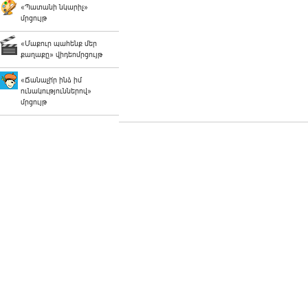
«Պատանի նկարիչ»
մրցույթ
«Մաքուր պահենք մեր
քաղաքը» վիդեոմրցույթ
«Ճանաչի՛ր ինձ իմ
ունակություններով»
մրցույթ