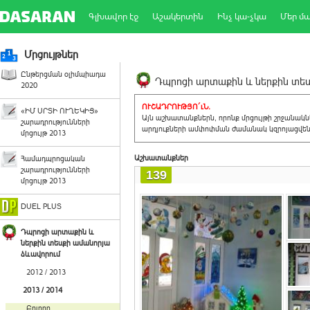
Գլխավոր էջ
Աշակերտին
Ինչ կա-չկա
Մեր մ
Մրցույթներ
Ընթերցման օլիմպիադա
Դպրոցի արտաքին և ներքին տեսք
2020
ՈՒՇԱԴՐՈՒԹՅՈ´ւՆ.
«ԻՄ ՍՐՏԻ ՈՒՂԵԿԻՑ»
Այն աշխատանքներն, որոնք մրցույթի շրջանակ
շարադրությունների
արդյուքների ամփոփման ժամանակ կզրոյացվեն 
մրցույթ 2013
Աշխատանքներ
Համադպրոցական
շարադրությունների
139
մրցույթ 2013
DUEL PLUS
Դպրոցի արտաքին և
ներքին տեսքի ամանորյա
ձևավորում
2012 / 2013
2013 / 2014
Բոլորը