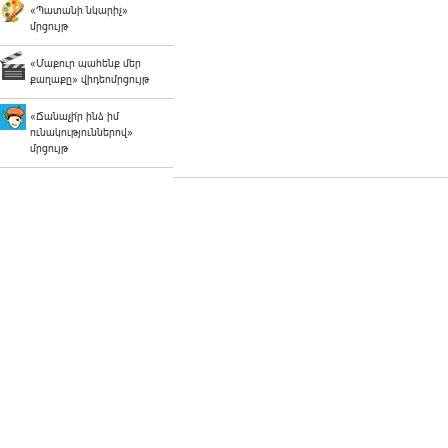
«Պատանի նկարիչ»
մրցույթ
«Մաքուր պահենք մեր
քաղաքը» վիդեոմրցույթ
«Ճանաչի՛ր ինձ իմ
ունակություններով»
մրցույթ