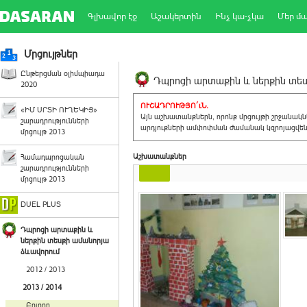
Գլխավոր էջ
Աշակերտին
Ինչ կա-չկա
Մեր մ
Մրցույթներ
Ընթերցման օլիմպիադա
Դպրոցի արտաքին և ներքին տեսք
2020
ՈՒՇԱԴՐՈՒԹՅՈ´ւՆ.
«ԻՄ ՍՐՏԻ ՈՒՂԵԿԻՑ»
Այն աշխատանքներն, որոնք մրցույթի շրջանակ
շարադրությունների
արդյուքների ամփոփման ժամանակ կզրոյացվեն 
մրցույթ 2013
Աշխատանքներ
Համադպրոցական
շարադրությունների
մրցույթ 2013
DUEL PLUS
Դպրոցի արտաքին և
ներքին տեսքի ամանորյա
ձևավորում
2012 / 2013
2013 / 2014
Բոլորը