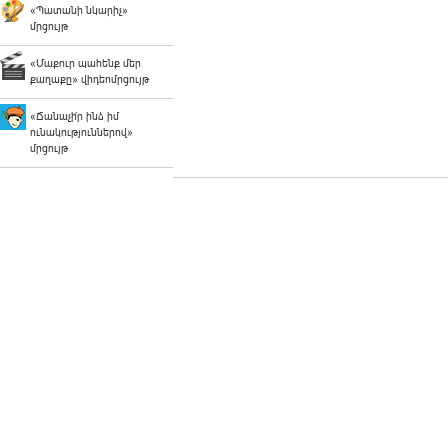
«Պատանի նկարիչ»
մրցույթ
«Մաքուր պահենք մեր
քաղաքը» վիդեոմրցույթ
«Ճանաչի՛ր ինձ իմ
ունակություններով»
մրցույթ