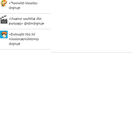
«Պատանի նկարիչ»
մրցույթ
«Մաքուր պահենք մեր
քաղաքը» վիդեոմրցույթ
«Ճանաչի՛ր ինձ իմ
ունակություններով»
մրցույթ