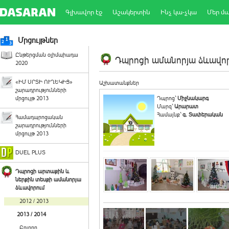
Գլխավոր էջ
Աշակերտին
Ինչ կա-չկա
Մեր մ
Մրցույթներ
Ընթերցման օլիմպիադա
Դպրոցի ամանորյա ձևավորո
2020
«ԻՄ ՍՐՏԻ ՈՒՂԵԿԻՑ»
Աշխատանքներ
շարադրությունների
մրցույթ 2013
Դպրոց`
Միջնակարգ
Մարզ`
Արարատ
Համայնք`
գ. Տափերական
Համադպրոցական
շարադրությունների
մրցույթ 2013
DUEL PLUS
Դպրոցի արտաքին և
ներքին տեսքի ամանորյա
ձևավորում
2012 / 2013
2013 / 2014
Բոլորը